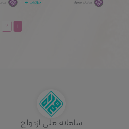
جزئیات
سامانه همراه
ساما
۲
۱
سامانه ملی ازدواج