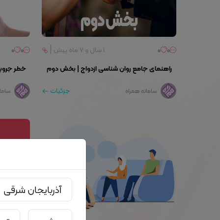
0
0
۱ سال و ۷ ماه پیش
0
0
راهنمای جامع روان‌ شناسی ازدواج | بخش دوم
خطر جروبح
جزئیات
سامانه همراه
ساما
آذربایجان شرقی