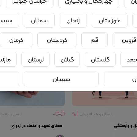
ان
چهارمحال و بختیاری
خراسان جنوبی
۱ سال و ۸ ماه پیش
0
0
۱ سال و ۸ ماه پیش
خوزستان
زنجان
سمنان
سیستا
11 نشانه خیانت در ازدواج | بخش اول
جزئیات
نه همراه
سامانه همراه
قزوین
قم
کردستان
کرمان
احمد
گلستان
گیلان
لرستان
مازند
ن
همدان
۱ سال و ۸ ماه پیش
0
0
۱ سال و ۸ ماه پیش
ق و وابستگی
معنای تعهد و اعتماد در ازدواج