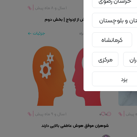
خراسان رضوی
0
0
۱ سال و ۸ ماه پیش
ن و بلوچستان
توصیه‌های پیش از ازدواج | بخش دوم
جزئیات
جزئیات
سامانه همراه
کرمانشاه
ران
مرکزی
یزد
0
0
۱ سال و ۹ ماه پیش
شوهران موفق هوش عاطفی بالایی دارند