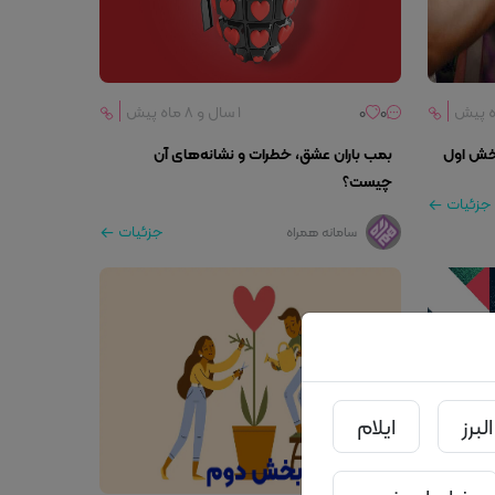
0
0
۱ سال و ۸ ماه پیش
بخش اول
بمب باران عشق، خطرات و نشانه‌های آن
چیست؟
جزئیات
جزئیات
سامانه همراه
البرز
ایلام