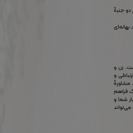
دو جنبۀ
بهانه‌ای
ت. زن و
رتباطی و
. مشاورۀ
رک فراهم
ار شما و
می‌تواند