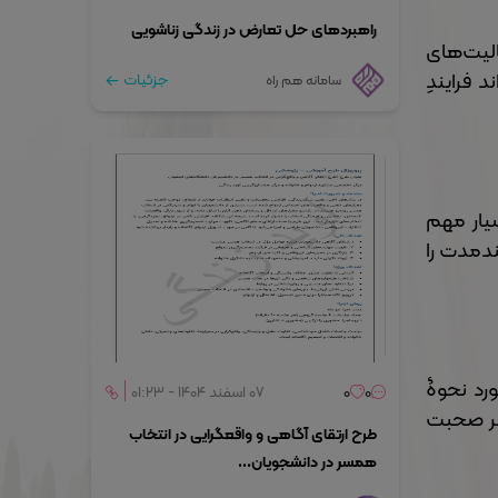
راهبردهای حل تعارض در زندگی زناشویی
لیت‌های
 فرایندِ
جزئیات
سامانه هم راه
یار مهم
ندمدت را
رد نحوۀ
0
0
۰۷ اسفند ۱۴۰۴ - ۰۱:۲۳
گر صحبت
طرح ارتقای آگاهی و واقعگرایی در انتخاب
همسر در دانشجویان...