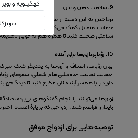
کهگیلویه و بویر
9.
سلامت ذهن و بدن
پرداختن به این دسته از موضوعات که شامل سلامت
هرمزگا
حمایتِ متقابل کمک می‌کند. دربارۀ سابقه پزشکی،
سلامتی صحبت کنید تا همراه هم به‌خوبی ناملایما
10.
رؤیاپردازی‌ها برای آینده
بیان رؤیاها، اهداف و آرزوها به یکدیگر کمک می‌
حمایت نمایید. جاه‌طلبی‌های شغلی، سفرهای رؤیایی،
دارید را با همسر آینده تان مطرح کنید تا دیدگاه‎هایتان به هم نزدیک شود و زندگی مشترکی توأم با حمایت داشته باشید.
زوج‌ها می‌توانند با انجام گفتگوهای بی‌پرده، صاد
پایدار را فراهم کنند، ازدواجی که بر پایۀ اعتماد، ا
توصیه‌هایی برای ازدواج موفق