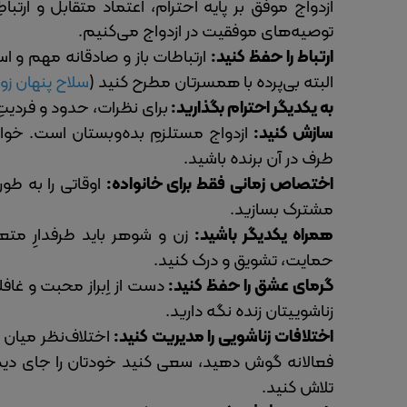
ازدواج‌ موفق بر پایه احترام، اعتماد متقابل و ارتب
توصیه‌های موفقیت در ازدواج می‌کنیم.
ارتباط را حفظ کنید:
ارتباطات باز و صادقانه مهم و 
البته بی‌پرده با همسرتان مطرح کنید (
سلاح پنهان ز
به یکدیگر احترام بگذارید:
برای نظرات، حدود و فردیت
سازش کنید:
ازدواج مستلزمِ بده‌وبستان است. خواها
طرف در آن برنده باشید.
اختصاص زمانی فقط برای خانواده:
اوقاتی را به طور
مشترک بسازید.
همراه یکدیگر باشید:
زن و شوهر باید طرفدارِ متع
حمایت، تشویق و درک کنید.
گرمای عشق را حفظ کنید:
دست از اِبراز محبت و غاف
زناشوییتان زنده نگه دارید.
اختلافات زناشویی را مدیریت کنید:
اختلاف‌نظر میان 
فعالانه گوش دهید، سعی کنید خودتان را جای دیگر
تلاش کنید.