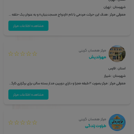
شهرستان : تهران
معرفی مرکز : هدف این حرکت مردمی با نام «ازدواج مسجد‌بنیان» و به عنوان یک حلقه میانی این است که کمک کند «مسجد» به عنوان قرارگاه «تشکیل، تحکیم و تعالی» نهاد خانواده، نقش خود را در جامعه تثبیت کند. ویژگی های کلیدی مجموعه مسجد محور کار است. اساس کار مردم هستند. آموزش مجازی واسطان مسجد مورد تاکید است. به تامین شبکه مشاور جهت توانمندسازی واسطه‌گر و ایجاد نظام ارجاع توجه می‌شود. ارتباط مساجد و آموزش واسطه گران از طریق نرم افزار است. مهمترین فعالیت‌های حرکت مردمی «ازدواج مسجد‌بنیان» - فعالیت‌های ترویجی، تبلیغی و محتوایی - اتصال نرم افزاری مساجد و شبکه‌سازی peyvand.vasetan.ir - ایجاد مدرسه مجازی آموزش و توانمندسازی واسطان مساجد madresèh.vasetan.ir - تلاش برای تامین شبکه مشاوره و نظام ارجاع متقاضی به مشاور توسط مسجد
مشاهده اطلاعات مرکز
مرکز همسان گزینی
☆
☆
☆
☆
☆
مهراندیش
استان : فارس
شهرستان : شیراز
معرفی مرکز : مرکز بصورت ۲ طبقه مجزا و دارای دوربین مدار بسته سالن برای برگزاری کارگاه پیش از ازدواج دارای ظرفیت ۳۰ نفر دارای تجهیزات سرمایشی وگرمایشی مکان دارای ۲ اتاق برای مشاوره فردی واین مرکز دارای ۵ مشاور برای مشاوره فردی وگروهی که هز مهارت کافی برخوردارند
مشاهده اطلاعات مرکز
مرکز همسان گزینی
☆
☆
☆
☆
☆
طراوت زندگی