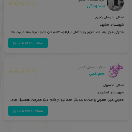
☆
☆
☆
☆
☆
امید زندگی
استان : خراسان رضوی
شهرستان : مشهد
معرفی مرکز : بعد اخذ مجوز ایجاد کانال در ایتا و1600 نفر الان عضو داریم 750نفر ثبت نام نمودند و دعوت در دفتر وجلسات در دفتر برگزار میشود که هرروز جلسات حداقل5 جلسه برگزار میشود وبعد جلسات مشاوره با مشاور مجرب در دفتر برگزار میشود در 7 ماه مجوز و دفتر داشتم ماهی 3 نفر ازدواج ثبت شده طی مراحل وروال دفتر که اولین جلسه صحبت وپسند شدن دومین جلسه با خانواده ها ومشاوره ورفت امد خانواده ها وتحقیقات واخر خواستگاری ودر خرید طلا وسالن وپذیرای با مراکزی هماهنگ شده که تخفیف خوبی وازدواج اسان رذقم بخورد داریم
مشاهده اطلاعات مرکز
مرکز همسان گزینی
☆
☆
☆
☆
☆
هم نفس
استان : اصفهان
شهرستان : اصفهان
معرفی مرکز : معرفی زوجین به یکدیگر _فقط ازدواج دائم_ویژه مجردین. همسران مرحوم. مطلقه ها_همیاری در ازدواج_مشاوره قبل از ازدواج_تسهیل در امر ازدواج برگزاری کارگاه های آموزشی ازدواج برگزاری کارگاه های ازدواج آسان
مشاهده اطلاعات مرکز