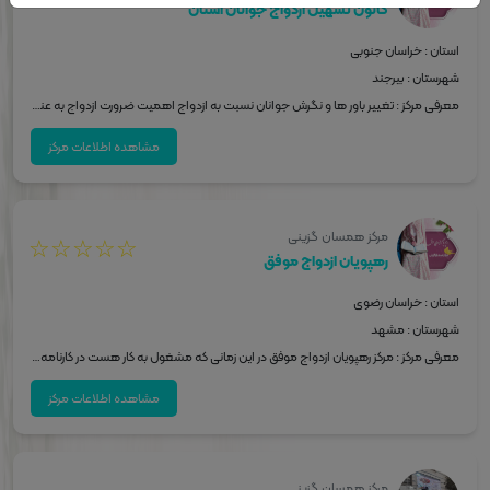
کانون تسهیل ازدواج جوانان استان
استان : خراسان جنوبی
شهرستان : بیرجند
معرفی مرکز : تغییر باور ها و نگرش جوانان نسبت به ازدواج اهمیت ضرورت ازدواج به عنوان یک ضرورت فردی و اجتماعی توجیه خانواده ها نسبت به آسان سازی ازدواج حذف بدعت ها و تجملات که هزینه گزافی بر ازدواج تحمیل می‌کند. دقت در انتخاب همسر
مشاهده اطلاعات مرکز
مرکز همسان گزینی
☆
☆
☆
☆
☆
رهپویان ازدواج موفق
استان : خراسان رضوی
شهرستان : مشهد
معرفی مرکز : مرکز رهپویان ازدواج موفق در این زمانی که مشغول به کار هست در کارنامه خود موجبات ازدواج‌های موفقی را داشته است مرکز ما هر روز از ساعت 9 الی 13 و عصر از ساعت 17 الی 21 مشغول به انجام خدمات می باشد.مرکز دارای مشاور خانواده و ازدواج و کارشناس حقوقی می باشد و در زمینه مشاوره مذهبی اطلاعات مورد نیاز به خصوص در زمینه اخلاق اسلامی در امر ازدواج به مراجعین ارائه می دهد ما در مرکز ابتدا پذیرش انجام می دهیم و در مراحل بعدی با برگزاری ازمون های مختلف راست آزمایی برای مخاطبین در اولویت کاری قرار می دهیم.و جلسات آشنایی با یکدیگر را پس از طی کردن مراحل فوق انجام می دهیم.
مشاهده اطلاعات مرکز
مرکز همسان گزینی