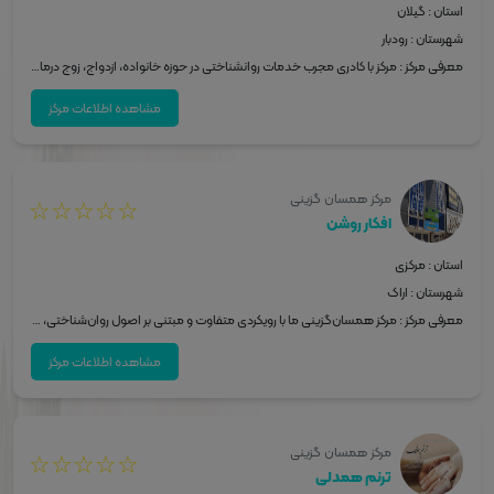
استان : گیلان
شهرستان : رودبار
معرفی مرکز : مرکز با کادری مجرب خدمات روانشناختی در حوزه خانواده، ازدواج، زوج درمانی. اجرای انواع تست هوش و شخصیت و ... ارائه می دهد. برگزار کننده کارگاه های تحکیم و بنیان خانواده. مهارت های ارتباطی زوجین. مهارت های زندگی.
مشاهده اطلاعات مرکز
مرکز همسان گزینی
☆
☆
☆
☆
☆
افکار روشن
استان : مرکزی
شهرستان : اراک
معرفی مرکز : مرکز همسان‌گزینی ما با رویکردی متفاوت و مبتنی بر اصول روان‌شناختی، با هدف تسهیل ازدواج آگاهانه و پایدار راه‌اندازی شده است. در این مرکز، صرفاً معرفی افراد انجام نمی‌شود؛ بلکه پیش از هر آشنایی، ارزیابی دقیق فردی، بررسی آمادگی روانی برای ازدواج، شفاف‌سازی انتظارات و شناسایی عوامل پرخطر صورت می‌گیرد. تمرکز ما بر همسانی عمیق شخصیتی، هیجانی و ارزشی است، نه تطابق‌های سطحی و مقطعی. این مرکز در کنار خدمات تخصصی مشاوره، تلاش می‌کند انتخاب همسر را از یک تصمیم احساسی یا شتاب‌زده، به فرآیندی آگاهانه، مسئولانه و قابل اتکا تبدیل کند.
مشاهده اطلاعات مرکز
مرکز همسان گزینی
☆
☆
☆
☆
☆
ترنم همدلی