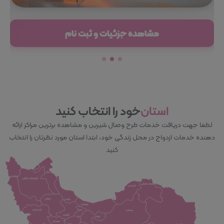
مشاهده جزئیات و ثبت نام
استان
خود را انتخاب کنید
لطفا جهت دریافت خدمات طرح وصال شیرین و مشاهده برترین مراکز ارائه
دهنده خدمات ازدواج در محل زندگی خود، ابتدا استان مورد نظرتان را انتخاب
کنید
اردبیل
آذربایجان غربی
آذربایجان شرقی
خراسان شمالی
گلستان
زنجان
گیلان
مازندران
البرز
کردستان
سمنان
قزوین
تهران
همدان
مرکزی