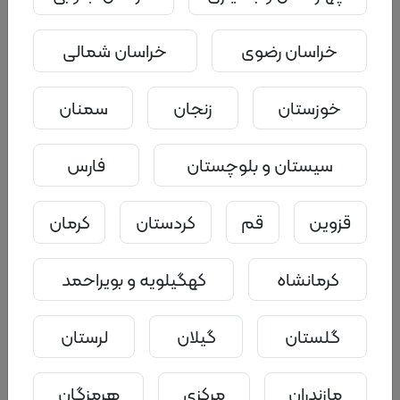
خراسان رضوی
خراسان شمالی
خوزستان
زنجان
سمنان
سیستان و بلوچستان
فارس
قزوین
قم
کردستان
کرمان
کرمانشاه
کهگیلویه و بویراحمد
گلستان
گیلان
لرستان
مازندران
مرکزی
هرمزگان