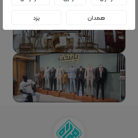
همدان
یزد