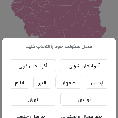
خراسان رضوی
قم
کرمانشاه
ایلام
اصفهان
لرستان
خراسان جنوبی
یزد
خوزستان
چهارمحال بختیاری
کهگیلویه و بویراحمد
کرمان
محل سکونت خود را انتخاب کنید
فارس
بوشهر
سیستان و بلوچستان
هرمزگان
آذربایجان شرقی
آذربایجان غربی
اردبیل
اصفهان
البرز
ایلام
بوشهر
تهران
چهارمحال و بختیاری
خراسان جنوبی