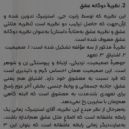
2.
نظریۀ دوگانه عشق
این نظریه که توسط رابرت جی. استرنبرگ تدوین شده و
ازآن‌جهت که حاصل ترکیب دو نظریه است (نظریه مثلثی
عشق و نظریه عشق به‌مثابۀ داستان) به‌عنوان نظریه دوگانه
عشق معروف شده است.
نظریۀ مذکور از سه مؤلفه تشکیل شده است: 1. صمیمیت
2. اشتیاق 3. تعهد
جوهرۀ صمیمیت، نزدیکی، ارتباط و پیوستگی زن و شوهر
است. این صمیمیت همان احساس گرم و دلپذیری است
که فرد نسبت به معشوق خود دارد. اشتیاق هم یعنی
عشق، جاذبه جسمانی و روابط جنسی. بخش آخر عزمِ راسخ
برای تعهدی بلندمدت به معشوق است که البته گاهی
هم‌زمان با سایرین رخ نمی‌دهد.
به‌هرحال از نظر مبدع این نظریه، آقای استرنبرگ، زمانی یک
رابطه عاشقانه است که اضلاعِ مثل عشق هم‌اندازه باشند،
به‌عبارت‌دیگر زمانی رابطه عاشقانه است که بتوان این 3