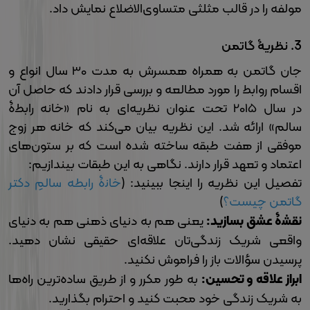
مولفه را در قالب مثلثی متساوی‌الاضلاع نمایش داد.
3.
نظریۀ گاتمن
جان گاتمن به همراه همسرش به مدت 30 سال انواع و
اقسام روابط را مورد مطالعه و بررسی قرار دادند که حاصل آن
در سال 2015 تحت عنوان نظریه‌ای به نام «خانه رابطۀ
سالم» ارائه شد. این نظریه بیان می‌کند که خانه هر زوج
موفقی از هفت طبقه ساخته شده است که بر ستون‌های
اعتماد و تعهد قرار دارند. نگاهی به این طبقات بیندازیم:
تفصیل این نظریه را اینجا ببینید: (
خانۀ رابطه سالمِ دکتر
گاتمن چیست؟
)
نقشۀ عشق بسازید:
یعنی هم به دنیای ذهنی هم به دنیای
واقعی شریک زندگی‌تان علاقه‌ای حقیقی نشان دهید.
پرسیدن سؤالات باز را فراموش نکنید.
ابراز علاقه و تحسین:
به طور مکرر و از طریق ساده‌ترین راه‌ها
به شریک زندگی خود محبت کنید و احترام بگذارید.