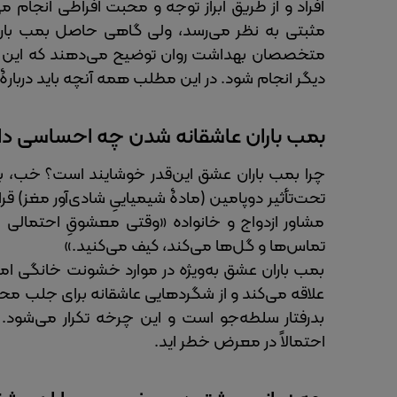
افراد و از طریق ابراز توجه و محبت افراطی انجام 
مثبتی به نظر می‌رسد، ولی گاهی حاصل بمب بار
متخصصان بهداشت روان توضیح می‌دهند که این رفتار
دیگر انجام ‌شود. در این مطلب همه آنچه باید دربار
بمب باران عاشقانه شدن چه احساسی دار
چرا بمب باران عشق این‌قدر خوشایند است؟ خب، ب
تحت‌تأثیر دوپامین (مادۀ شیمیاییِ شادی‌آور مغز) قر
مشاور ازدواج و خانواده «وقتی معشوقِ احتمالی شما
تماس‌ها و گل‌ها می‌کند، کیف می‌کنید.»
بمب باران عشق به‌ویژه در موارد خشونت خانگی امری
علاقه می‌کند و از شگردهایی عاشقانه برای جلب مح
بدرفتار سلطه‌جو است و این چرخه تکرار می‌شود. 
احتمالاً در معرض خطر اید.