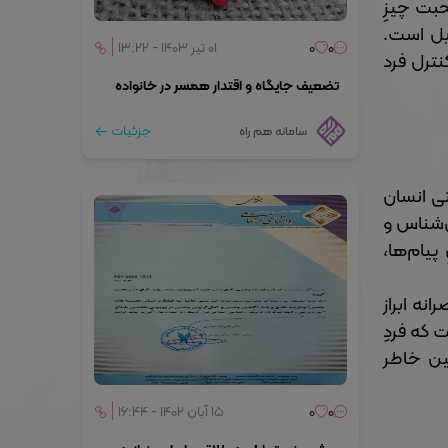
حبت چیزِ
بل است.
0
0
۰۱ تیر ۱۴۰۳ - ۱۳:۲۲
نترل فرد
تضعیف جایگاه و اقتدار همسر در خانواده
جزئیات
سامانه هم راه
ی انسان
ن‌شناس و
پیام‌ها،
نه ابراز
 که فردِ
ین خاطر
0
0
۱۵ آبان ۱۴۰۲ - ۱۶:۴۴