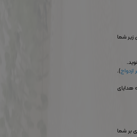
 زیر شما
وید.
 ازدواج
).
ه هدایای
ی بر شما