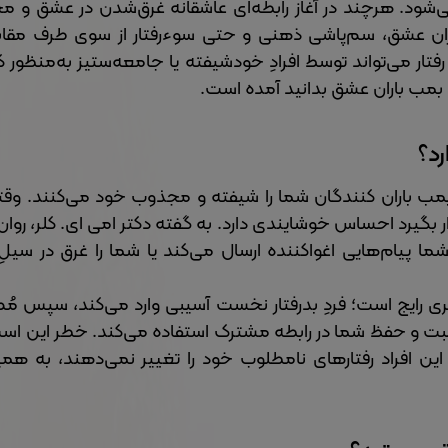
می‌شود. هرچند در آغاز رابطه‌ای عاشقانه غرق‌شدن در عشق و م
ان عشق، سم‌پاشی ذهنی و حتی سوءرفتار از سوی طرف مقا
 می‌تواند توسط افرادِ خودشیفته یا جامعه‌ستیز به‌منظور ک
ۀ بمب باران عشق بدانید آمده است.
د؟
مب باران کنندگان شما را شیفته و مجذوب خود می‌کنند. وقت
ار بگیرد احساس خوشایندی دارد. به گفته دکتر امی ای. کلر، روا
 پیام‌هایی اغواکننده ارسال می‌کند یا شما را غرق در سیلِ 
 رایج است؛ فردِ بدرفتار نخست آسیبی وارد می‌کند، سپس مُصرا
بت و حفظ شما در رابطه مشترک استفاده می‌کند. خطر این است
این افراد رفتارهای نامطلوب خود را تغییر نمی‌دهند، به هم