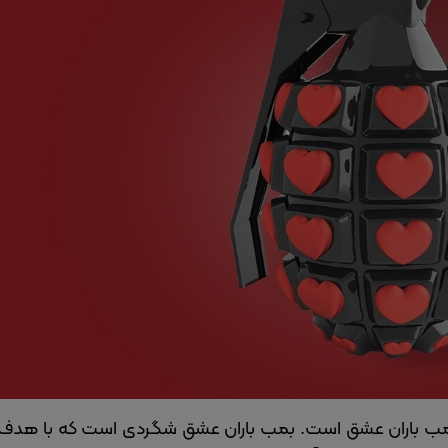
شد، بمب باران عشق است. بمب باران عشق شگردی است که با هدف