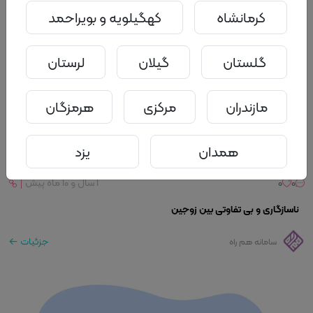
کرمانشاه
کهگیلویه و بویراحمد
گلستان
گیلان
لرستان
مازندران
مرکزی
هرمزگان
همدان
یزد
0
0
۱ سال و ۱۰ ماه پیش
ناسازگاری و بی تفاوتی بین زوجین
جزئیات
سامانه هم راه