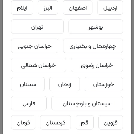
اردبیل
اصفهان
البرز
ایلام
بوشهر
تهران
چهارمحال و بختیاری
خراسان جنوبی
خراسان رضوی
خراسان شمالی
0
0
۱ سال و ۱۰ ماه پیش
خوزستان
زنجان
سمنان
نوازشگری زبان عشق زوجین
جزئیات
سامانه هم راه
سیستان و بلوچستان
فارس
قزوین
قم
کردستان
کرمان