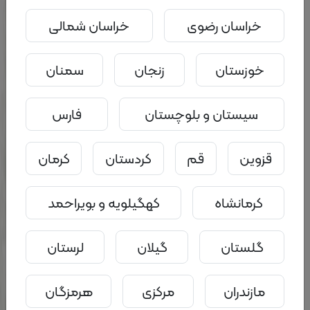
ارتباط روابط عاطفی و افسردگی در خانواده
خراسان رضوی
خراسان شمالی
جزئیات
سامانه هم راه
خوزستان
زنجان
سمنان
سیستان و بلوچستان
فارس
قزوین
قم
کردستان
کرمان
کرمانشاه
کهگیلویه و بویراحمد
گلستان
گیلان
لرستان
مازندران
مرکزی
هرمزگان