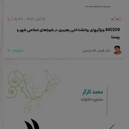
0
0
۱۵ آبان ۱۴۰۲ - ۱۵:۴۸
840209 ویژگیهای روانشناختی رهیبری در شوراهای اسلامی شهر و
روستا
جزئیات
دکتر فیض ­اله رحیمی