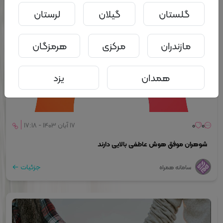
گلستان
گیلان
لرستان
مازندران
مرکزی
هرمزگان
همدان
یزد
0
0
۱۷ آبان ۱۴۰۳ - ۱۷:۱۸
شوهران موفق هوش عاطفی بالایی دارند
جزئیات
سامانه همراه