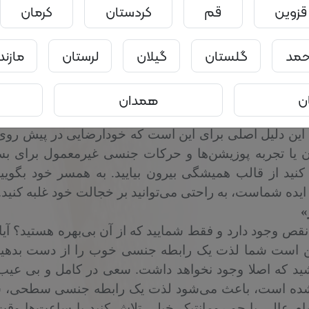
قزوین
قم
کردستان
کرمان
احمد
گلستان
گیلان
لرستان
مازند
ن
همدان
خواهند به عنوان یک زن سهل‌الوصول و زنی که در امو
. این دلیل اصلی برای این است که خودارضایی در پیش رو
ن یا تجربه پوزیشن‌ها و حرکات جنسی غیرمعمول برای بس
نید از قالب همیشگی بیرون بیایید. به همسر خود بگویی
.
ایده شماست، به راحتی می‌توانید بر خجالت خود غلبه کنید
»
قص وجود دارد و فقط شمایید که از آن بی‌بهره هستید؟ آیا 
ن است شما لذت یک رابطه جنسی خوب را از دست بدهید 
.
ید که اصلا وجود نخواهد داشت
سعی در کامل و بی عیب
 شده است، باعث می‌شود لذت یک رابطه جنسی سطحی، شل
ام عالی با جو رومانتیک خیلی تلاش کنید یا ساعت‌ها وقت