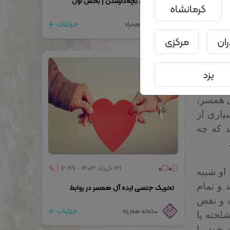
14 دلیل برای بچه‌دارشدن | بخش اول
کرمانشاه
جزئیات
سامانه همراه
ران
مرکزی
یزد
ر جنسی
ی همسر،
یاری از
د که چه
0
0
۳۱ خرداد ۱۴۰۳ - ۱۲:۴۹
او شبیه
و تمام
تحریک جنسی ایده آل همسر در روابط
 و نقص
جزئیات
سامانه هم راه
خته یا
 خود را