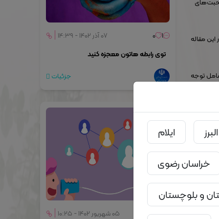
صحبت‌های
۱
۰
۰۷ آذر ۱۴۰۲ - ۱۴:۳۹
این مقاله
توی رابطه هاتون معجزه کنید
شامل توجه
جزئیات
البرز
ایلام
خراسان رضوی
ن و بلوچستان
۰
۰
۰۵ شهریور ۱۴۰۲ - ۱۰:۲۵