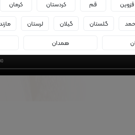
قزوین
قم
کردستان
کرمان
احمد
گلستان
گیلان
لرستان
مازند
ن
همدان