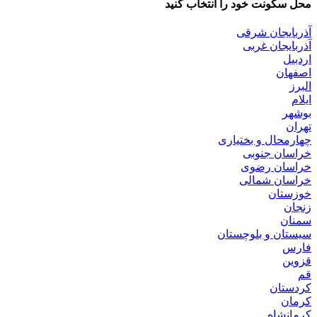
محل سکونت خود را انتخاب کنید
آذربایجان شرقی
آذربایجان غربی
اردبیل
اصفهان
البرز
ایلام
بوشهر
تهران
چهارمحال و بختیاری
خراسان جنوبی
خراسان رضوی
خراسان شمالی
خوزستان
زنجان
سمنان
سیستان و بلوچستان
فارس
قزوین
قم
کردستان
کرمان
کرمانشاه