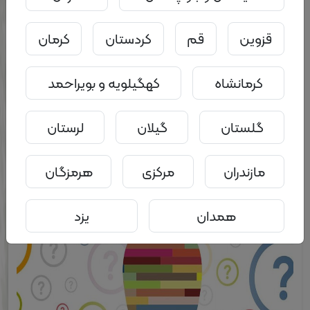
قزوین
قم
کردستان
کرمان
کرمانشاه
کهگیلویه و بویراحمد
۳
۰
۰۵ شهریور ۱۴۰۲ - ۰۹:۴۷
گلستان
گیلان
لرستان
گوش دادن فعال
مازندران
مرکزی
هرمزگان
جزئیات
همدان
یزد