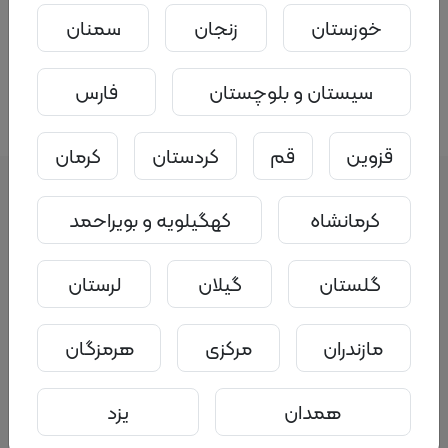
نظرات
خوزستان
زنجان
سمنان
سیستان و بلوچستان
فارس
برای ارسال نظر ابتدا
.
وارد حساب کاربری خود شوید
قزوین
قم
کردستان
کرمان
کرمانشاه
کهگیلویه و بویراحمد
گلستان
گیلان
لرستان
سامانه ملی ازدواج مشاوره، آموزش،
خدمات
مازندران
مرکزی
هرمزگان
پیمایش سایت
همدان
یزد
خانه
مراکز