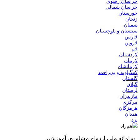
خراسان رضوی
خراسان شمالی
خوزستان
زنجان
سمنان
سیستان و بلوچستان
فارس
قزوین
قم
کردستان
کرمان
کرمانشاه
کهگیلویه و بویراحمد
گلستان
گیلان
لرستان
مازندران
مرکزی
هرمزگان
همدان
یزد
سامانه ملی ازدواج مشاوره، آموزش،