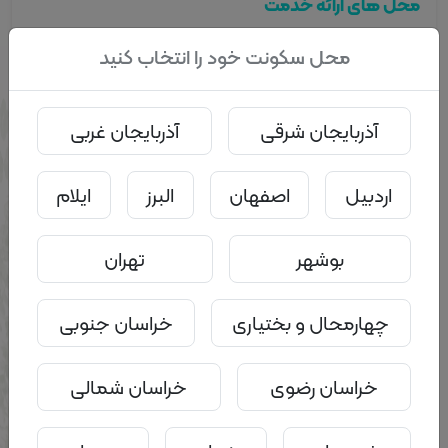
محل های ارائه خدمت
مرکز مشاوره مهرآیین
برای دریافت مشاوره ابتدا
وارد حساب کاربری خود شوید
محل سکونت خود را انتخاب کنید
بیوگرافی مشاور
آذربایجان شرقی
آذربایجان غربی
کاندیدای دکتری تخصصی روان شناسی ، مشاور و زوج درمانگر
اردبیل
اصفهان
البرز
ایلام
درباره پگاه بابادی
بوشهر
تهران
سابقه ی زوج درمانگری ، مشاوره خانوادگی ، مدرس کارگاه های
آموزشی
چهارمحال و بختیاری
خراسان جنوبی
خراسان رضوی
خراسان شمالی
کاربران
نظرات