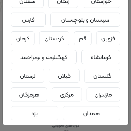
خوزستان
زنجان
سمنان
برای ارسال نظر ابتدا
.
وارد حساب کاربری خود شوید
سیستان و بلوچستان
فارس
قزوین
قم
کردستان
کرمان
کرمانشاه
کهگیلویه و بویراحمد
گلستان
گیلان
لرستان
سامانه ملی ازدواج مشاوره، آموزش،
خدمات
مازندران
مرکزی
هرمزگان
پیمایش سایت
خانه
همدان
یزد
مراکز
مشاوران
دوره‌های آموزشی