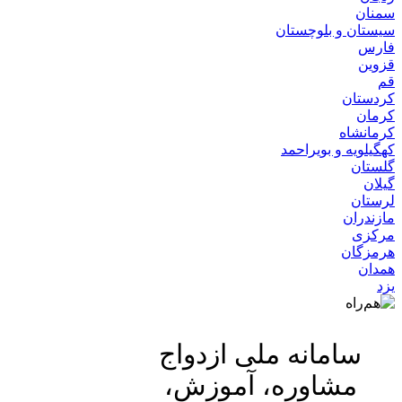
سمنان
سیستان و بلوچستان
فارس
قزوین
قم
کردستان
کرمان
کرمانشاه
کهگیلویه و بویراحمد
گلستان
گیلان
لرستان
مازندران
مرکزی
هرمزگان
همدان
یزد
سامانه ملی ازدواج
مشاوره، آموزش،