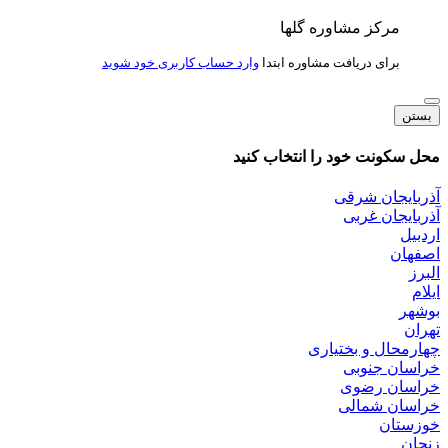
مرکز مشاوره گلها
برای دریافت مشاوره ابتدا
وارد حساب کاربری خود شوید
بستن
محل سکونت خود را انتخاب کنید
آذربایجان شرقی
آذربایجان غربی
اردبیل
اصفهان
البرز
ایلام
بوشهر
تهران
چهارمحال و بختیاری
خراسان جنوبی
خراسان رضوی
خراسان شمالی
خوزستان
زنجان